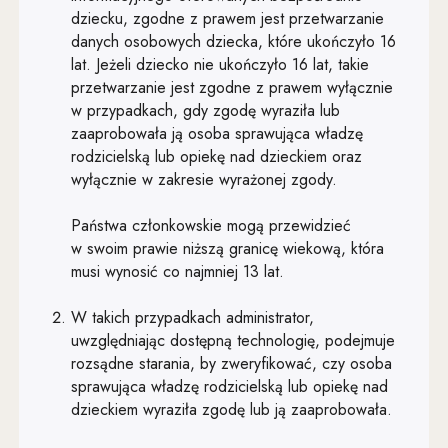
dziecku, zgodne z prawem jest przetwarzanie
Art. 22
danych osobowych dziecka, które ukończyło 16
lat. Jeżeli dziecko nie ukończyło 16 lat, takie
Art. 23
przetwarzanie jest zgodne z prawem wyłącznie
w przypadkach, gdy zgodę wyraziła lub
Art. 24
zaaprobowała ją osoba sprawująca władzę
Art. 25
rodzicielską lub opiekę nad dzieckiem oraz
wyłącznie w zakresie wyrażonej zgody.
Art. 26
Państwa członkowskie mogą przewidzieć
Art. 27
w swoim prawie niższą granicę wiekową, która
Art. 28
musi wynosić co najmniej 13 lat.
Art. 29
W takich przypadkach administrator,
Art. 30
uwzględniając dostępną technologię, podejmuje
rozsądne starania, by zweryfikować, czy osoba
Art. 31
sprawująca władzę rodzicielską lub opiekę nad
dzieckiem wyraziła zgodę lub ją zaaprobowała.
Art. 32