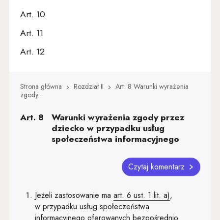
Art. 10
Art. 11
Art. 12
Art. 13
Strona główna
Rozdział II
Art. 8 Warunki wyrażenia
Art. 14
zgody...
Art. 15
Art. 8
Warunki wyrażenia zgody przez
Art. 16
dziecko w przypadku usług
społeczeństwa informacyjnego
Art. 17
Art. 18
Czytaj komentarz
Art. 19
Jeżeli zastosowanie ma
art. 6 ust. 1 lit. a)
,
Art. 20
w przypadku usług społeczeństwa
informacyjnego oferowanych bezpośrednio
Art. 21