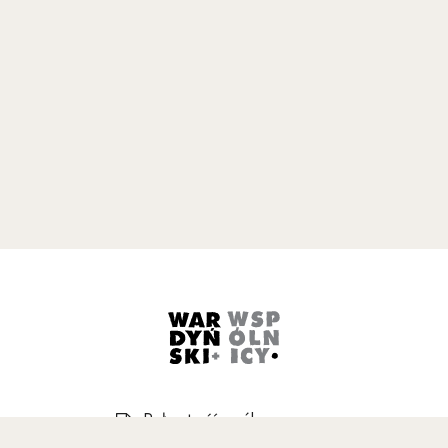
Art. 45
Art. 46
Art. 47
Art. 48
Art. 49
Art. 50
Art. 51
Art. 52
Art. 53
Art. 54
Uwaga, link zostanie otwarty w 
Art. 55
Pełna treść ogólnego
Art. 56
rozporządzenia