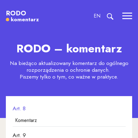
Art. 8 Warunki wyrażenia zgody
RODO
CHANGE LANGU
EN
komentarz
Rozw
pokaż formul
Art. 1
Art. 2
RODO – komentarz
Art. 3
Art. 4
Na bieżąco aktualizowany komentarz do ogólnego
rozporządzenia o ochronie danych.
Art. 5
Piszemy tylko o tym, co ważne w praktyce.
Art. 6
Art. 7
Art. 8
Komentarz
Art. 9