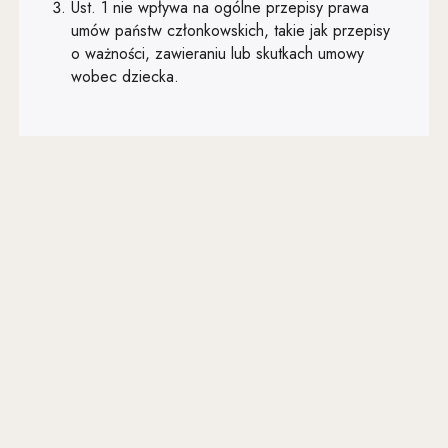
Art. 33
Ust. 1 nie wpływa na ogólne przepisy prawa
umów państw członkowskich, takie jak przepisy
Art. 34
o ważności, zawieraniu lub skutkach umowy
wobec dziecka.
Art. 35
Art. 36
Art. 37
Art. 38
Art. 39
Art. 40
Art. 41
Art. 42
Art. 43
Art. 44