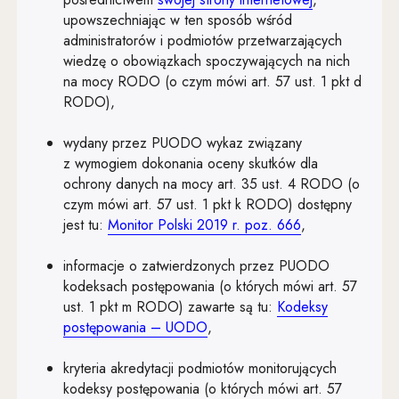
Art. 82
upowszechniając w ten sposób wśród
Art. 83
administratorów i podmiotów przetwarzających
wiedzę o obowiązkach spoczywających na nich
Art. 84
na mocy RODO (o czym mówi art. 57 ust. 1 pkt d
RODO),
Art. 85
Art. 86
wydany przez PUODO wykaz związany
z wymogiem dokonania oceny skutków dla
Art. 87
ochrony danych na mocy art. 35 ust. 4 RODO (o
czym mówi art. 57 ust. 1 pkt k RODO) dostępny
Art. 88
Uwaga, link zos
jest tu:
Monitor Polski 2019 r. poz. 666
,
Art. 89
informacje o zatwierdzonych przez PUODO
Art. 90
kodeksach postępowania (o których mówi art. 57
ust. 1 pkt m RODO) zawarte są tu:
Kodeksy
Art. 91
Uwaga, link zostanie otwarty w
postępowania – UODO
,
Art. 92
kryteria akredytacji podmiotów monitorujących
Art. 93
kodeksy postępowania (o których mówi art. 57