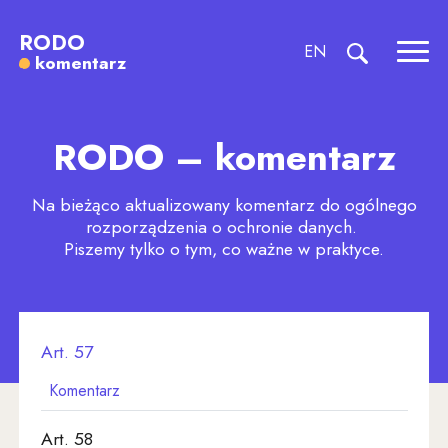
Komentarz do art. 57 | RODO k
Art. 48
RODO
Art. 49
CHANGE LANGU
EN
komentarz
Rozw
pokaż formul
Art. 50
Art. 51
RODO – komentarz
Art. 52
Art. 53
Na bieżąco aktualizowany komentarz do ogólnego
rozporządzenia o ochronie danych.
Art. 54
Piszemy tylko o tym, co ważne w praktyce.
Art. 55
Art. 56
Art. 57
Komentarz
Art. 58