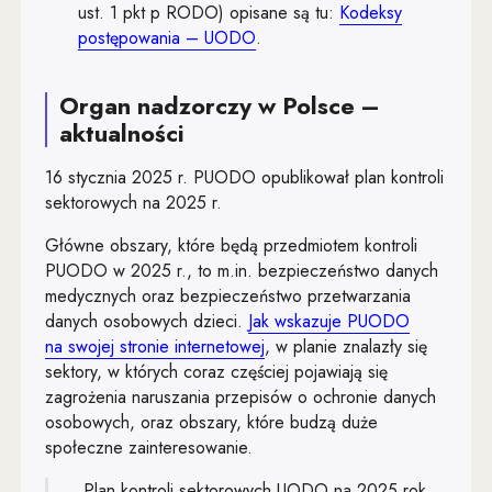
ust. 1 pkt p RODO) opisane są tu:
Kodeksy
Art. 94
Uwaga, link zostanie otwarty w
postępowania – UODO
.
Art. 95
Art. 96
Organ nadzorczy w Polsce –
aktualności
Art. 97
16 stycznia 2025 r. PUODO opublikował plan kontroli
Art. 98
sektorowych na 2025 r.
Art. 99
Główne obszary, które będą przedmiotem kontroli
PUODO w 2025 r., to m.in. bezpieczeństwo danych
medycznych oraz bezpieczeństwo przetwarzania
danych osobowych dzieci.
Jak wskazuje PUODO
Uwaga, link zostanie otwarty 
na swojej stronie internetowej
, w planie znalazły się
sektory, w których coraz częściej pojawiają się
zagrożenia naruszania przepisów o ochronie danych
osobowych, oraz obszary, które budzą duże
społeczne zainteresowanie.
Plan kontroli sektorowych UODO na 2025 rok