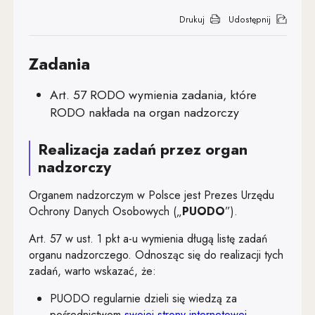
Drukuj
Udostępnij
Art. 71
Art. 72
Zadania
Art. 73
Art. 57 RODO wymienia zadania, które
Art. 74
RODO nakłada na organ nadzorczy
Art. 75
Realizacja zadań przez organ
Art. 76
nadzorczy
Art. 77
Organem nadzorczym w Polsce jest Prezes Urzędu
Ochrony Danych Osobowych („
PUODO
”).
Art. 78
Art. 57 w ust. 1 pkt a-u wymienia długą listę zadań
Art. 79
organu nadzorczego. Odnosząc się do realizacji tych
Art. 80
zadań, warto wskazać, że:
Art. 81
PUODO regularnie dzieli się wiedzą za
Uwaga, link z
pośrednictwem
swojej strony internetowej
,