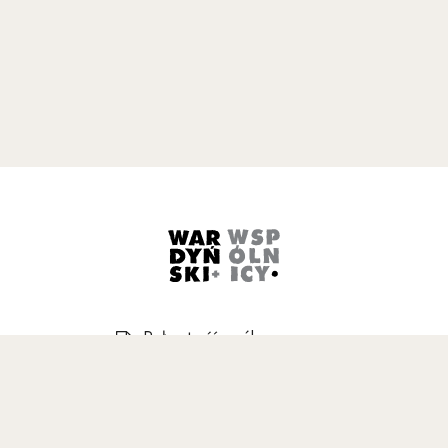
Uwaga, link zostanie otwarty w 
Pełna treść ogólnego
rozporządzenia
o ochronie danych
osobowych
Uwaga, link zostanie otwarty w nowym oknie