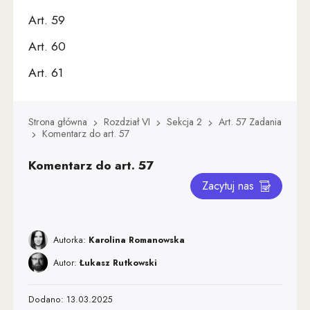
Art. 59
Art. 60
Art. 61
Art. 62
Strona główna
Rozdział VI
Sekcja 2
Art. 57 Zadania
Art. 63
Komentarz do art. 57
Art. 64
Komentarz do art. 57
Art. 65
Zacytuj nas
Art. 66
Art. 67
Autorka:
Karolina Romanowska
Art. 68
Autor:
Łukasz Rutkowski
Art. 69
Dodano: 13.03.2025
Art. 70